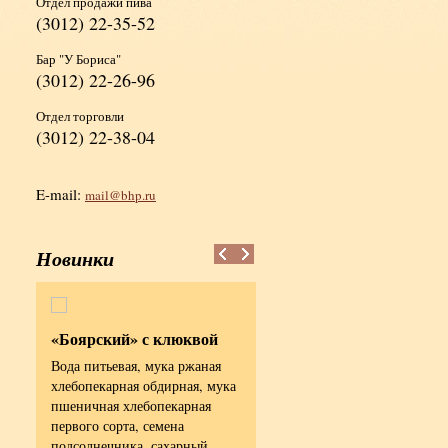
Отдел продажи пива
(3012) 22-35-52
Бар "У Бориса"
(3012) 22-26-96
Отдел торговли
(3012) 22-38-04
E-mail:
mail@bhp.ru
Новинки
«Боярский» с клюквой
Хлеб «Сила»
Вода питьевая, мука ржаная
Мука пшеничная
та,
хлебопекарная обдирная, мука
хлебопекарная первого сорта
пшеничная хлебопекарная
вода питьевая, соль пищевая
первого сорта, семена
Энергетическая ценность в
подсолнечника, сахарный
100гр продукта - 250,0