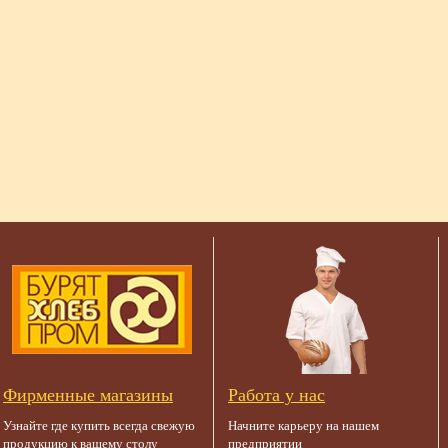
хлебопекарные, соль пищев
Энергетическая ценность в
100гр продукта - 440,0
ккал/1850,0 кДж
Фирменные магазины
Работа у нас
Узнайте где купить всегда свежую
Начните карьеру на нашем
продукцию к вашему столу
предприятии