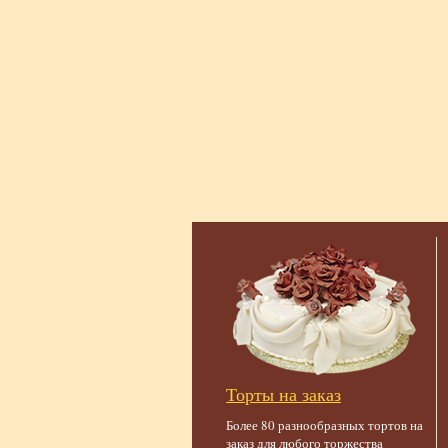
Торты на заказ
Более 80 разнообразных тортов на
заказ для любого торжества