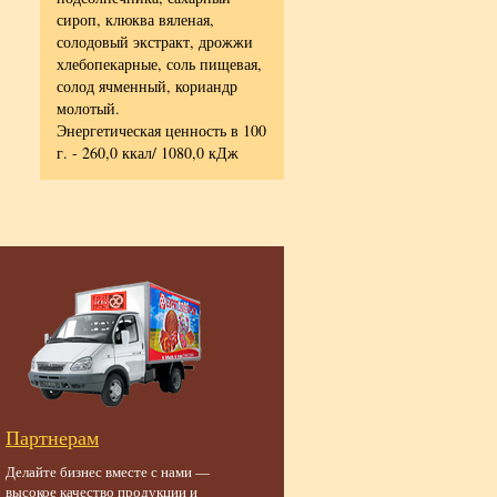
ая.
сироп, клюква вяленая,
ккал/1040,0 кДж
солодовый экстракт, дрожжи
хлебопекарные, соль пищевая,
солод ячменный, кориандр
молотый.
Энергетическая ценность в 100
г. - 260,0 ккал/ 1080,0 кДж
Партнерам
Делайте бизнес вместе с нами —
высокое качество продукции и