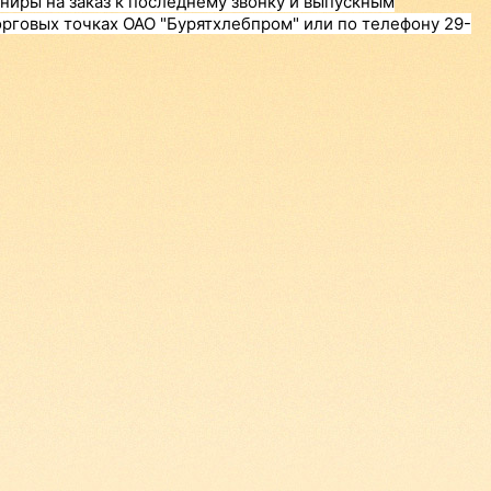
ниры на заказ к последнему звонку и выпускным
орговых точках ОАО "Бурятхлебпром" или по телефону 29-