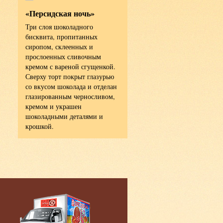
«Персидская ночь»
Гребешок с корицей
Три слоя шоколадного
Мука пшеничная
бисквита, пропитанных
хлебопекарная высшего сорт
сиропом, склеенных и
сахар, вода питьевая, масло
та,
прослоенных сливочным
растительное, маргарин,
кремом с вареной сгущенкой.
дрожжи хлебопекарные,
Сверху торт покрыт глазурью
корица молотая, соль пищева
ые,
со вкусом шоколада и отделан
пудра сахарная, лецитин.
глазированным черносливом,
Энергетическая ценность в 1
кремом и украшен
гр - 340,0 ккал/ 1410,0 кДж
шоколадными деталями и
крошкой.