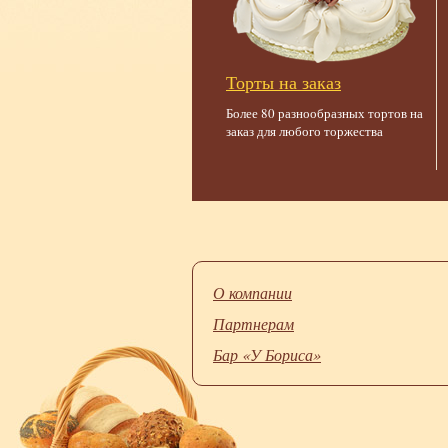
Торты на заказ
Более 80 разнообразных тортов на
заказ для любого торжества
О компании
Партнерам
Бар «У Бориса»