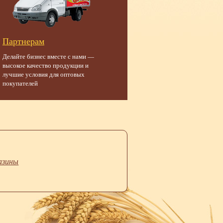
Партнерам
Делайте бизнес вместе с нами —
высокое качество продукции и
лучшие условия для оптовых
покупателей
азины