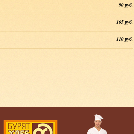
90 руб.
Печенье «Особое» без
сахара
165 руб.
Мука пшеничная
хлебопекарная высшего сор
маргарин, вода питьевая,
110 руб.
фруктоза, яйца куриные
пищевые, отруби пшеничн
молоко цельное сухое,
разрыхлитель пищевой,
экстракт стевии.