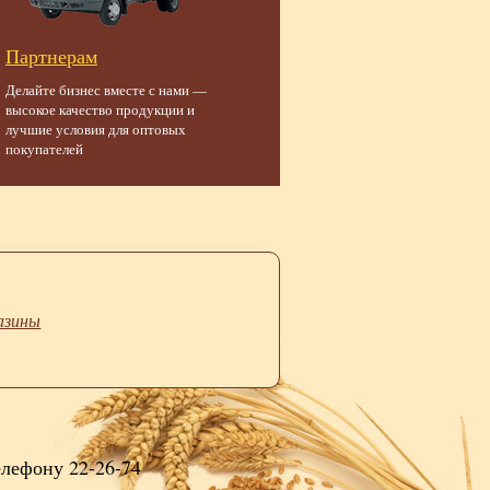
Партнерам
Делайте бизнес вместе с нами —
высокое качество продукции и
лучшие условия для оптовых
покупателей
азины
елефону 22-26-74