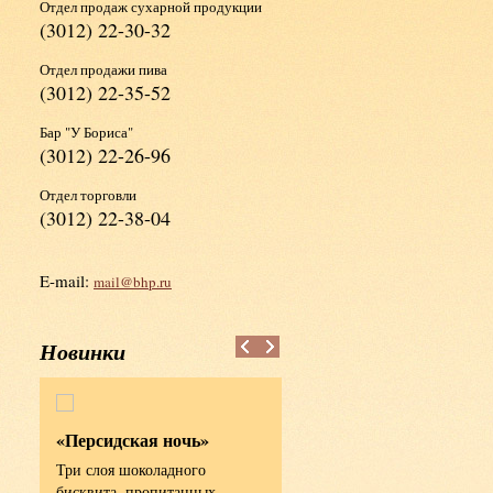
Отдел продаж сухарной продукции
(3012) 22-30-32
Отдел продажи пива
(3012) 22-35-52
Бар "У Бориса"
(3012) 22-26-96
Отдел торговли
(3012) 22-38-04
E-mail:
mail@bhp.ru
Новинки
«Персидская ночь»
«Боярский» с клюквой
Три слоя шоколадного
Вода питьевая, мука ржаная
бисквита, пропитанных
хлебопекарная обдирная, му