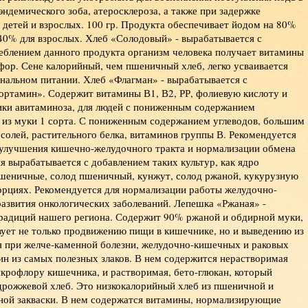
эндемического зоба, атеросклероза, а также при задержке
 детей и взрослых. 100 гр. Продукта обеспечивает йодом на 80%
 40% для взрослых. Хлеб «Солодовый» - вырабатывается с
еблением данного продукта организм человека получает витамины
фор. Сене калорийный, чем пшеничный хлеб, легко усваивается
нальном питании. Хлеб «Флагман» - вырабатывается с
ортамин». Содержит витамины В1, В2, РР, фолиевую кислоту и
ики авитаминоза, для людей с пониженным содержанием
и из муки 1 сорта. С пониженным содержанием углеводов, большим
солей, растительного белка, витаминов группы В. Рекомендуется
 улучшения кишечно-желудочного тракта и нормализации обмена
я вырабатывается с добавлением таких культур, как ядро
пшеничные, солод пшеничный, кунжут, солод ржаной, кукурузную
орциях. Рекомендуется для нормализации работы желудочно-
развития онкологических заболеваний. Лепешка «Ржаная» -
традиций нашего региона. Содержит 90% ржаной и обдирной муки,
твует не только продвижению пищи в кишечнике, но и выведению из
я при желче-каменной болезни, желудочно-кишечных и раковых
ин из самых полезных злаков. В нем содержится нерастворимая
икрофлору кишечника, и растворимая, бето-глюкан, который
Пирог с абрикосовым
здрожжевой хлеб. Это низкокалорийный хлеб из пшеничной и
джемом
ной закваски. В нем содержатся витамины, нормализирующие