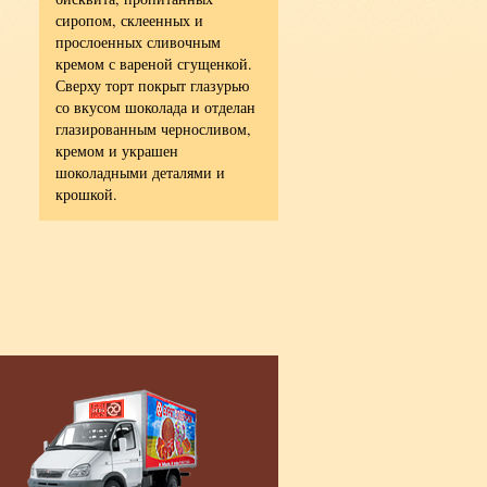
сиропом, склеенных и
пшеничная хлебопекарная
из
прослоенных сливочным
первого сорта, семена
кремом с вареной сгущенкой.
подсолнечника, сахарный
Сверху торт покрыт глазурью
сироп, клюква вяленая,
со вкусом шоколада и отделан
солодовый экстракт, дрожжи
глазированным черносливом,
хлебопекарные, соль пищева
кремом и украшен
солод ячменный, кориандр
шоколадными деталями и
молотый.
крошкой.
Энергетическая ценность в 1
г. - 260,0 ккал/ 1080,0 кДж