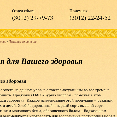
Отдел сбыта
Приемная
(3012) 29-79-73
(3012) 22-24-52
авная
/
Полезная страничка
я для Вашего здоровья
го здоровья
еловека на данном уровне остается актуальным во все времена.
 лечить. Продукция ОАО «Бурятхлебпром» поможет в этом.
 для здоровья». Каждое наименование этой продукции – реальная
х и детей. Хлеб йодированный – первый сорт, высший сорт,
лением молочного белка, обогащенного йодом – йодказеином.
й рекомендуется употреблять для восполнения поступления йода в