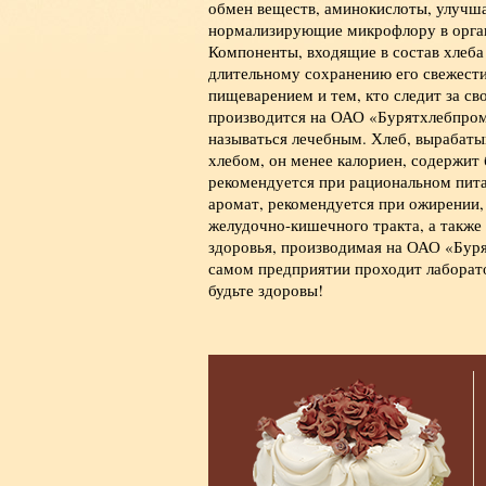
обмен веществ, аминокислоты, улучш
нормализирующие микрофлору в органи
Компоненты, входящие в состав хлеба
длительному сохранению его свежести.
пищеварением и тем, кто следит за с
производится на ОАО «Бурятхлебпром»
называться лечебным. Хлеб, вырабат
хлебом, он менее калориен, содержит
рекомендуется при рациональном пита
аромат, рекомендуется при ожирении,
желудочно-кишечного тракта, а также 
здоровья, производимая на ОАО «Буря
самом предприятии проходит лаборато
будьте здоровы!