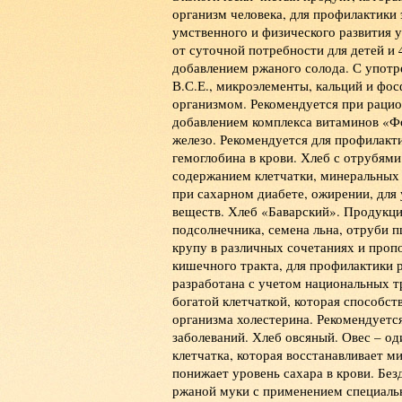
организм человека, для профилактики 
умственного и физического развития у
от суточной потребности для детей и
добавлением ржаного солода. С употр
В.С.Е., микроэлементы, кальций и фос
организмом. Рекомендуется при рацио
добавлением комплекса витаминов «Ф
железо. Рекомендуется для профилакт
гемоглобина в крови. Хлеб с отрубям
содержанием клетчатки, минеральных 
при сахарном диабете, ожирении, для
веществ. Хлеб «Баварский». Продукци
подсолнечника, семена льна, отруби 
крупу в различных сочетаниях и проп
кишечного тракта, для профилактики 
разработана с учетом национальных 
богатой клетчаткой, которая способс
организма холестерина. Рекомендуетс
заболеваний. Хлеб овсяный. Овес – од
клетчатка, которая восстанавливает м
понижает уровень сахара в крови. Бе
ржаной муки с применением специаль