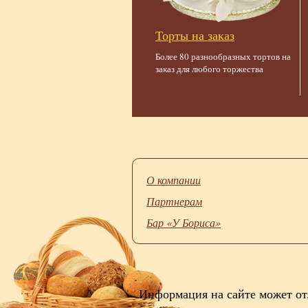
Торты на заказ
Более 80 разнообразных тортов на
заказ для любого торжества
О компании
Партнерам
Бар «У Бориса»
Информация на сайте может от