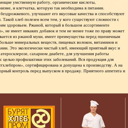
Изготовлен из дрожжевого
ающие умственную работу, органические кислоты,
сдобного теста с начинкой 
зме, и клетчатка, которую так необходима в питании.
абрикосового джема.
 бездрожжевого, улучшают его вкусовые качества и способствуют
 Такой хлеб полезен всем тем, у кого существуют сложности с
воим здоровьем. Ржаной, который в большом ассортименте
, не имеет никаких добавок и тем не менее тоже по праву может
ывается из ржаной муки, имеет преимущества перед пшеничным
 больше минеральных веществ, пищевых волокон, витаминов и
нии. Это экологически чистый хлеб, имеющий приятный вкус и
 атеросклерозе, сахарном диабете, для улучшения работы
с целью профилактики этих заболеваний. Вся продукция для
тхлебпром», сертифицирована и допущена к производству. А на
рный контроль перед выпуском в продажу. Приятного аппетита и